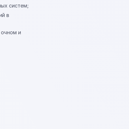
ных систем;
ий в
 очном и