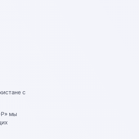
кистане с
ЭР» мы
щих